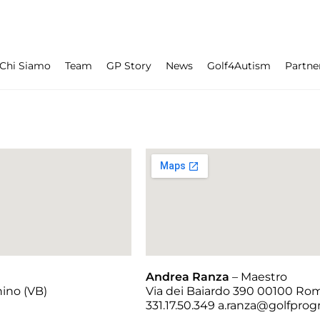
Chi Siamo
Team
GP Story
News
Golf4Autism
Partne
Andrea Ranza
– Maestro
nino (VB)
Via dei Baiardo 390 00100 Ro
331.17.50.349 a.ranza@golfprog