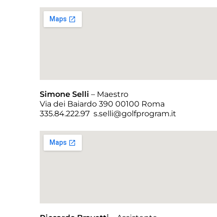
Simone Selli
– Maestro
Via dei Baiardo 390 00100 Roma
335.84.222.97 s.selli@golfprogram.it