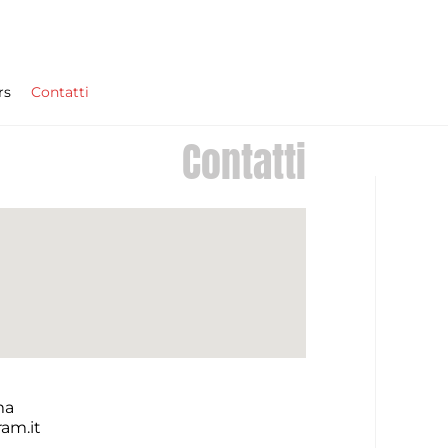
rs
Contatti
Contatti
ma
ram.it